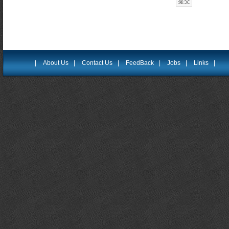
|
About Us
|
Contact Us
|
FeedBack
|
Jobs
|
Links
|